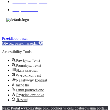
Deklaracja dostępnośc
Polityka RODO
Copyright © 2026 Centrum Kultury i Biblioteka Publiczna w
Zwierzyńcu | Powered by Centrum Kultury i Biblioteka Publiczna
w Zwierzyńcu
Przejdź do treści
Otwórz pasek narzędzi
Accessibility Tools
Powiększ Tekst
Pomniejsz Tekst
Skala szarości
Wysoki kontrast
Negatywny kontrast
Jasne tło
Linki podkreślone
Czytelna czcionka
Resetuj
Nasz Portal wykorzystuje pliki cookies w celu dostosowania portalu