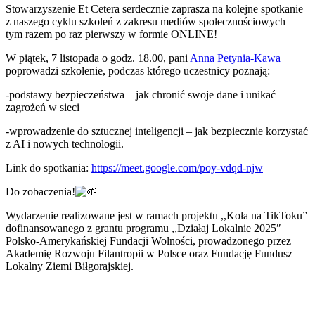
Stowarzyszenie Et Cetera serdecznie zaprasza na kolejne spotkanie
z naszego cyklu szkoleń z zakresu mediów społecznościowych –
tym razem po raz pierwszy w formie ONLINE!
W piątek, 7 listopada
o godz. 18.00, pani
Anna Petynia-Kawa
poprowadzi szkolenie, podczas którego uczestnicy poznają:
-podstawy bezpieczeństwa – jak chronić swoje dane i unikać
zagrożeń w sieci
-wprowadzenie do sztucznej inteligencji – jak bezpiecznie korzystać
z AI i nowych technologii.
Link do spotkania:
https://meet.google.com/poy-vdqd-njw
Do zobaczenia!
Wydarzenie realizowane jest w ramach projektu ,,Koła na TikToku”
dofinansowanego z grantu programu ,,Działaj Lokalnie 2025″
Polsko-Amerykańskiej Fundacji Wolności, prowadzonego przez
Akademię Rozwoju Filantropii w Polsce oraz Fundację Fundusz
Lokalny Ziemi Biłgorajskiej.