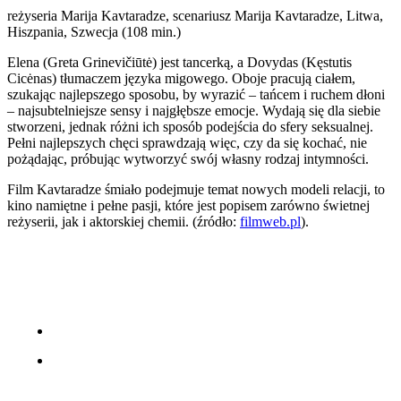
reżyseria Marija Kavtaradze, scenariusz Marija Kavtaradze, Litwa,
Hiszpania, Szwecja (108 min.)
Elena (Greta Grinevičiūtė) jest tancerką, a Dovydas (Kęstutis
Cicėnas) tłumaczem języka migowego. Oboje pracują ciałem,
szukając najlepszego sposobu, by wyrazić – tańcem i ruchem dłoni
– najsubtelniejsze sensy i najgłębsze emocje. Wydają się dla siebie
stworzeni, jednak różni ich sposób podejścia do sfery seksualnej.
Pełni najlepszych chęci sprawdzają więc, czy da się kochać, nie
pożądając, próbując wytworzyć swój własny rodzaj intymności.
Film Kavtaradze śmiało podejmuje temat nowych modeli relacji, to
kino namiętne i pełne pasji, które jest popisem zarówno świetnej
reżyserii, jak i aktorskiej chemii. (źródło:
filmweb.pl
).
Deklaracja dostępnośc
Polityka RODO