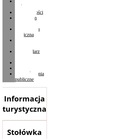
Strona
Główna
Aktualności
Centrum
Kultury
Biblioteka
publiczna
Et
Cetera
Kalendarz
imprez
Galeria
Kontakt
Zamówienia
publiczne
Informacja
turystyczna
Stołówka