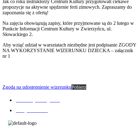
Jak co roku instruktorzy Centrum Kultury przygotowali ciekawe
propozycje na aktywne spędzenie ferii zimowych. Zapraszamy do
zapoznania się z ofertą!
Na zajęcia obowiązują zapisy, które przyjmowane są do 2 lutego w
Punkcie Informacji Centrum Kultury w Zwierzyńcu, ul.
Słowackiego 2.
Aby wziąć udział w warsztatach niezbędne jest podpisanie ZGODY
NA WYKORZYSTANIE WIZERUNKU DZIECKA – załącznik
nr 1
Zgoda na udostępnienie wizerunku
Pobierz
Deklaracja dostępnośc
Polityka RODO
Copyright © 2026 Centrum Kultury i Biblioteka Publiczna w
Zwierzyńcu | Powered by Centrum Kultury i Biblioteka Publiczna