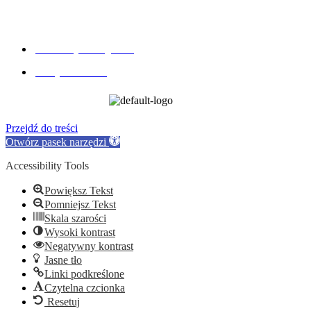
Deklaracja dostępnośc
Polityka RODO
Copyright © 2026 Centrum Kultury 
Przejdź do treści
Otwórz pasek narzędzi
Accessibility Tools
Powiększ Tekst
Pomniejsz Tekst
Skala szarości
Wysoki kontrast
Negatywny kontrast
Jasne tło
Linki podkreślone
Czytelna czcionka
Resetuj