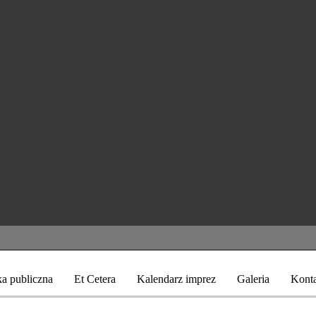
ka publiczna
Et Cetera
Kalendarz imprez
Galeria
Kont