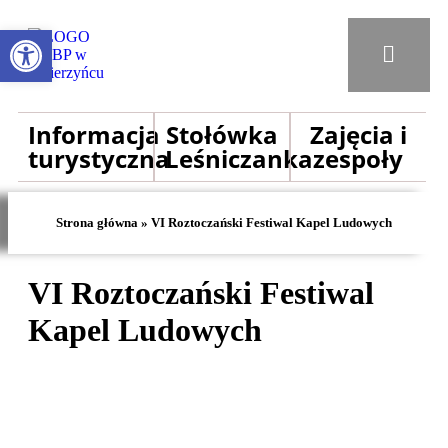
Otwórz pasek narzędzi
Informacja
Stołówka
Zajęcia i
turystyczna
Leśniczanka
zespoły
Strona główna
»
VI Roztoczański Festiwal Kapel Ludowych
VI Roztoczański Festiwal
Kapel Ludowych